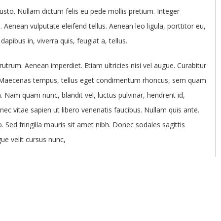
justo. Nullam dictum felis eu pede mollis pretium. Integer
Aenean vulputate eleifend tellus. Aenean leo ligula, porttitor eu,
pibus in, viverra quis, feugiat a, tellus.
rutrum. Aenean imperdiet. Etiam ultricies nisi vel augue. Curabitur
us. Maecenas tempus, tellus eget condimentum rhoncus, sem quam
 Nam quam nunc, blandit vel, luctus pulvinar, hendrerit id,
c vitae sapien ut libero venenatis faucibus. Nullam quis ante.
o. Sed fringilla mauris sit amet nibh. Donec sodales sagittis
e velit cursus nunc,