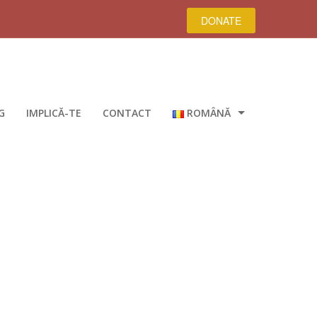
DONATE
G
IMPLICĂ-TE
CONTACT
ROMÂNĂ
DEUTSCH
ENGLISH
on logo