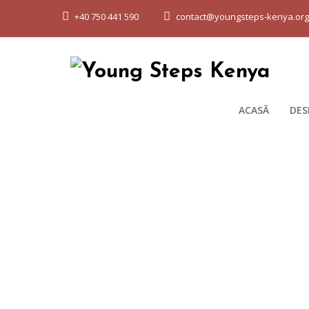
+40 750 441 590
contact@youngsteps-kenya.or
ACASĂ
DES
owl on