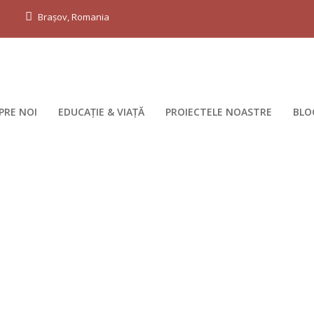
g
Brașov, Romania
PRE NOI
EDUCAȚIE & VIAȚĂ
PROIECTELE NOASTRE
BLO
 the moon educati