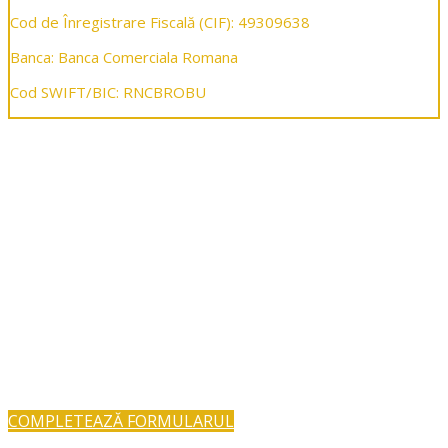
Cod de Înregistrare Fiscală (CIF): 49309638
Banca: Banca Comerciala Romana
Cod SWIFT/BIC: RNCBROBU
Redirecționează 3,5%
Redirecționând 3,5% din impozitul tău, ne sprijini
în desfășurarea proiectelor noastre.
Completează, semnează și depune formularul
230 online, într-un minut, fără drumuri la ANAF.
Trimite-l pe e-mail către adresa
contact@youngsteps-kenya.org
.
COMPLETEAZĂ FORMULARUL