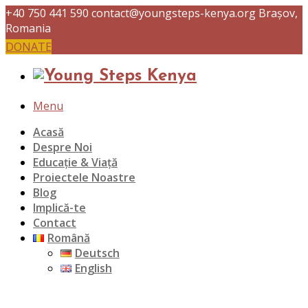
+40 750 441 590
contact@youngsteps-kenya.org
Brașov,
Romania
DONATE
Menu
Acasă
Despre Noi
Educație & Viață
Proiectele Noastre
Blog
Implică-te
Contact
Română
Deutsch
English