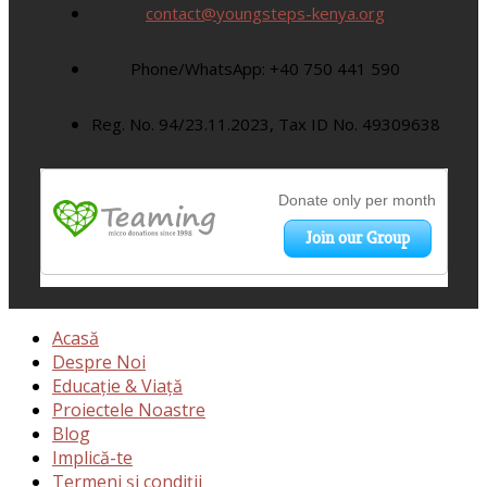
contact@youngsteps-kenya.org
Phone/WhatsApp: +40 750 441 590
Reg. No. 94/23.11.2023, Tax ID No. 49309638
Acasă
Despre Noi
Educație & Viață
Proiectele Noastre
Blog
Implică-te
Termeni și condiții