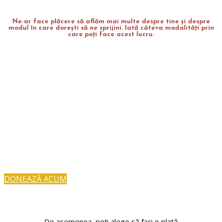
Ne-ar face plăcere să aflăm mai multe despre tine și despre
modul în care dorești să ne sprijini. Iată câteva modalități prin
care poți face acest lucru.
Donează
Poți sprijini cauzele noastre printr-o donație
online. Prin efectuarea unei donații online sau a
unui transfer bancar, acceptați
Termenii și
Condițiile
noastre.
DONEAZĂ ACUM
De asemenea, poți alege să faci o plată