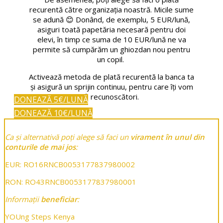
recurentă către organizația noastră. Micile sume
se adună
😊
Donând, de exemplu, 5 EUR/lună,
asiguri toată papetăria necesară pentru doi
elevi, în timp ce suma de 10 EUR/lună ne va
permite să cumpărăm un ghiozdan nou pentru
un copil.
Activează metoda de plată recurentă la banca ta
și asigură un sprijin continuu, pentru care îți vom
fi recunoscători.
DONEAZĂ 5€/LUNĂ
DONEAZĂ 10€/LUNĂ
Ca și alternativă poți alege să faci un
virament în unul din
conturile de mai jos
:
EUR: RO16RNCB0053177837980002
RON: RO43RNCB0053177837980001
Informații
beneficiar
:
YOUng Steps Kenya