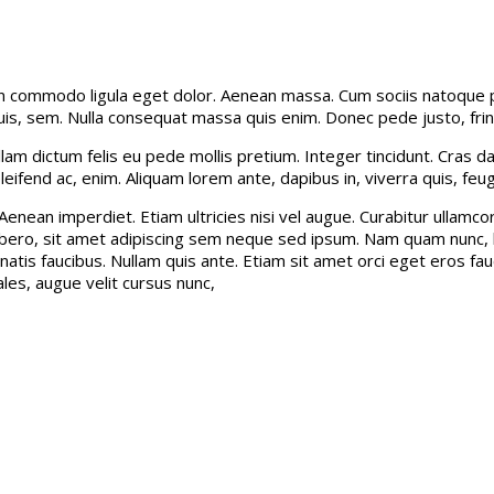
an commodo ligula eget dolor. Aenean massa. Cum sociis natoque p
is, sem. Nulla consequat massa quis enim. Donec pede justo, fringil
Nullam dictum felis eu pede mollis pretium. Integer tincidunt. Cra
leifend ac, enim. Aliquam lorem ante, dapibus in, viverra quis, feugi
Aenean imperdiet. Etiam ultricies nisi vel augue. Curabitur ullamco
o, sit amet adipiscing sem neque sed ipsum. Nam quam nunc, blan
tis faucibus. Nullam quis ante. Etiam sit amet orci eget eros fauci
es, augue velit cursus nunc,