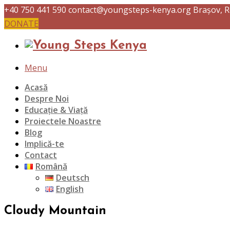
+40 750 441 590
contact@youngsteps-kenya.org
Brașov, 
DONATE
Menu
Acasă
Despre Noi
Educație & Viață
Proiectele Noastre
Blog
Implică-te
Contact
Română
Deutsch
English
Cloudy Mountain