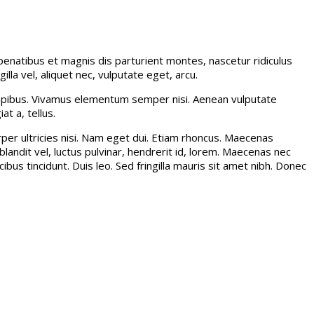
enatibus et magnis dis parturient montes, nascetur ridiculus
la vel, aliquet nec, vulputate eget, arcu.
s dapibus. Vivamus elementum semper nisi. Aenean vulputate
at a, tellus.
rper ultricies nisi. Nam eget dui. Etiam rhoncus. Maecenas
dit vel, luctus pulvinar, hendrerit id, lorem. Maecenas nec
bus tincidunt. Duis leo. Sed fringilla mauris sit amet nibh. Donec