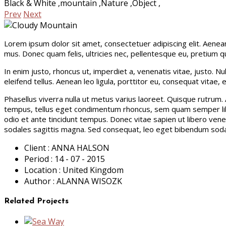
Black & White
,
mountain
,
Nature
,
Object
,
Prev
Next
Lorem ipsum dolor sit amet, consectetuer adipiscing elit. Aene
mus. Donec quam felis, ultricies nec, pellentesque eu, pretium qu
In enim justo, rhoncus ut, imperdiet a, venenatis vitae, justo. 
eleifend tellus. Aenean leo ligula, porttitor eu, consequat vitae, e
Phasellus viverra nulla ut metus varius laoreet. Quisque rutrum. 
tempus, tellus eget condimentum rhoncus, sem quam semper liber
odio et ante tincidunt tempus. Donec vitae sapien ut libero venena
sodales sagittis magna. Sed consequat, leo eget bibendum sodal
Client :
ANNA HALSON
Period :
14 - 07 - 2015
Location :
United Kingdom
Author :
ALANNA WISOZK
Related Projects