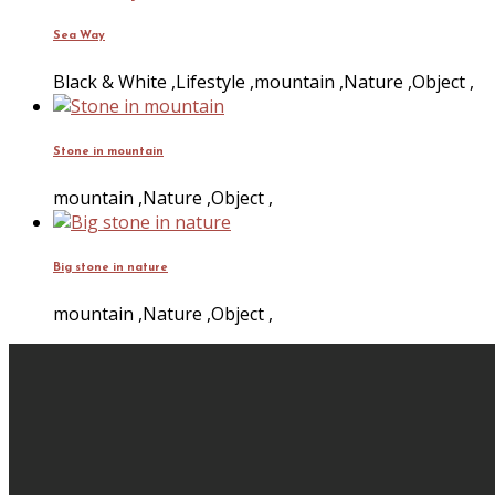
Sea Way
Black & White
,
Lifestyle
,
mountain
,
Nature
,
Object
,
Stone in mountain
mountain
,
Nature
,
Object
,
Big stone in nature
mountain
,
Nature
,
Object
,