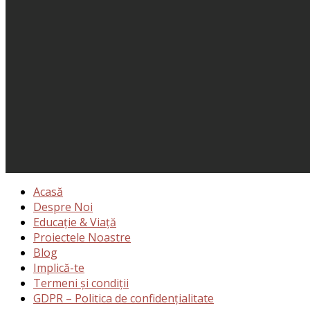
Acasă
Despre Noi
Educație & Viață
Proiectele Noastre
Blog
Implică-te
Termeni și condiții
GDPR – Politica de confidențialitate