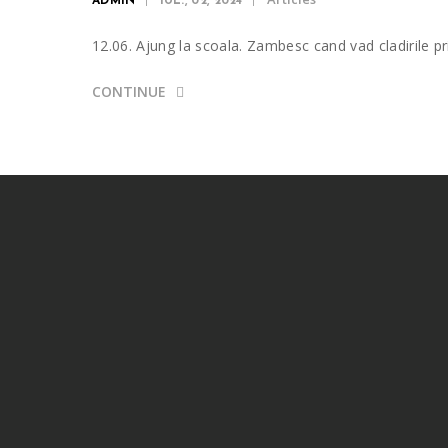
ADMIN
IUL., 02, 2024
12.06. Ajung la scoala. Zambesc cand vad cladirile p
CONTINUE