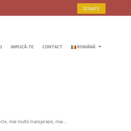
DONATE
G
IMPLICĂ-TE
CONTACT
ROMÂNĂ
DEUTSCH
ENGLISH
ecte, mai multă transpirație, mai…