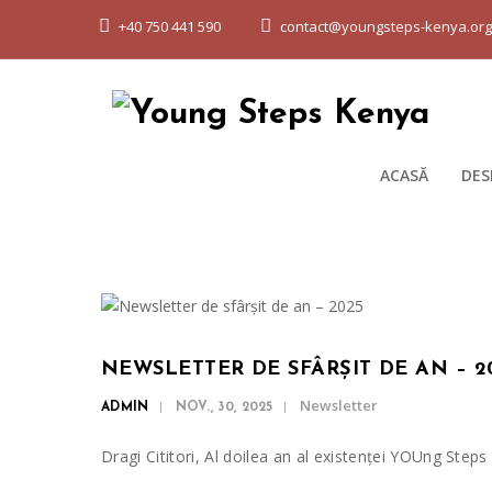
+40 750 441 590
contact@youngsteps-kenya.or
ACASĂ
DES
NEWSLETTER DE SFÂRȘIT DE AN – 2
Newsletter
ADMIN
NOV., 30, 2025
Dragi Cititori, Al doilea an al existenței YOUng Ste