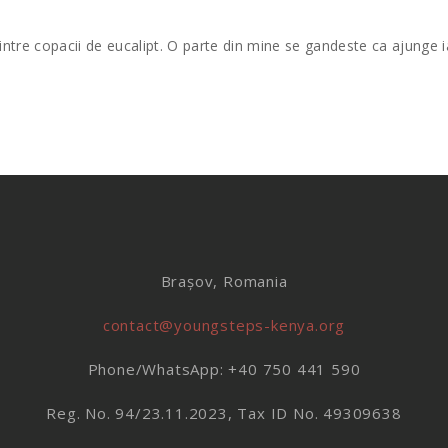
rintre copacii de eucalipt. O parte din mine se gandeste ca ajung
Brașov, Romania
contact@youngsteps-kenya.org
Phone/WhatsApp: +40 750 441 590
Reg. No. 94/23.11.2023, Tax ID No. 49309638