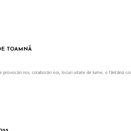
 DE TOAMNĂ
rovocări noi, colaborări noi, locuri uitate de lume, o fântână con
025